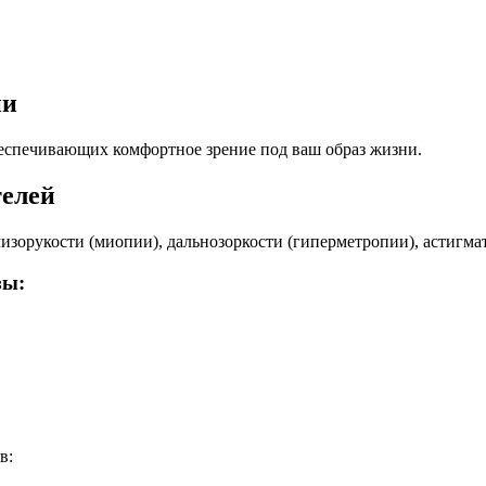
ни
обеспечивающих комфортное зрение под ваш образ жизни.
телей
зорукости (миопии), дальнозоркости (гиперметропии), астигмат
зы:
в: