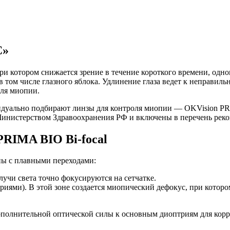
С»
 котором снижается зрение в течение короткого времени, одного
 том числе глазного яблока. Удлинение глаза ведет к неправильн
оля миопии.
уально подбирают линзы для контроля миопии — OKVision PRIMA
 Министерством Здравоохранения РФ и включены в перечень ре
PRIMA BIO Bi-focal
ны с плавными переходами:
лучи света точно фокусируются на сетчатке.
ями). В этой зоне создается миопический дефокус, при котором
полнительной оптической силы к основным диоптриям для корр