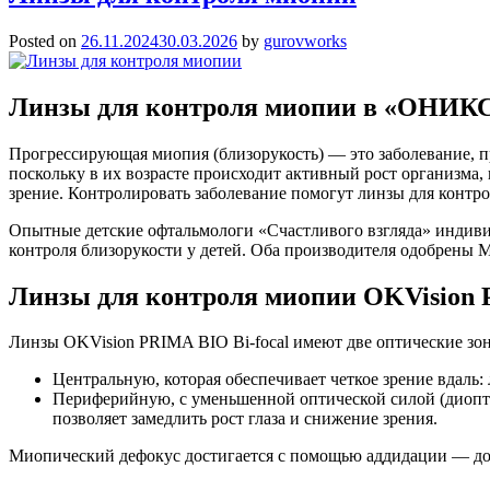
Posted on
26.11.2024
30.03.2026
by
gurovworks
Линзы для контроля миопии в «ОНИК
Прогрессирующая миопия (близорукость) — это заболевание, при
поскольку в их возрасте происходит активный рост организма, в
зрение. Контролировать заболевание помогут линзы для контр
Опытные детские офтальмологи «Счастливого взгляда» индивид
контроля близорукости у детей. Оба производителя одобрены
Линзы для контроля миопии OKVision 
Линзы OKVision PRIMA BIO Bi-focal имеют две оптические зо
Центральную, которая обеспечивает четкое зрение вдаль: 
Периферийную, с уменьшенной оптической силой (диоптри
позволяет замедлить рост глаза и снижение зрения.
Миопический дефокус достигается с помощью аддидации — до