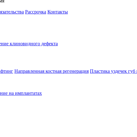
мя
язательства
Рассрочка
Контакты
ение клиновидного дефекта
ифтинг
Направленная костная регенерация
Пластика уздечек губ 
ние на имплантатах