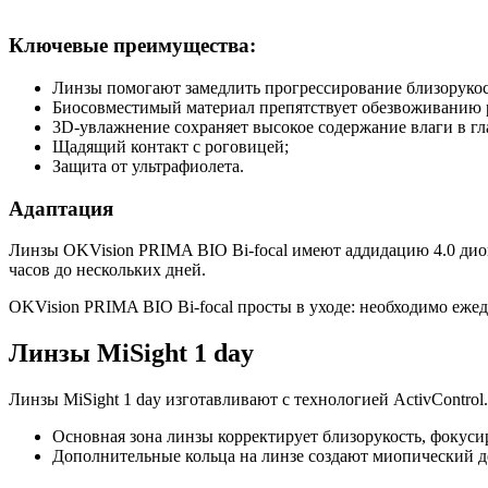
Ключевые преимущества:
Линзы помогают замедлить прогрессирование близорукос
Биосовместимый материал препятствует обезвоживанию 
3D-увлажнение сохраняет высокое содержание влаги в гл
Щадящий контакт с роговицей;
Защита от ультрафиолета.
Адаптация
Линзы OKVision PRIMA BIO Bi-focal имеют аддидацию 4.0 диоп
часов до нескольких дней.
OKVision PRIMA BIO Bi-focal просты в уходе: необходимо еже
Линзы MiSight 1 day
Линзы MiSight 1 day изготавливают с технологией ActivContro
Основная зона линзы корректирует близорукость, фокусир
Дополнительные кольца на линзе создают миопический деф