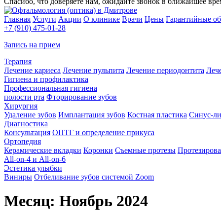
Спасибо, что доверяете нам, ожидайте звонок в ближайшее вре
Главная
Услуги
Акции
О клинике
Врачи
Цены
Гарантийные об
+7 (910) 475-01-28
Запись на прием
Терапия
Лечение кариеса
Лечение пульпита
Лечение периодонтита
Леч
Гигиена и профилактика
Профессиональная гигиена
полости рта
Фторирование зубов
Хирургия
Удаление зубов
Имплантация зубов
Костная пластика
Синус-л
Диагностика
Консультация
ОПТГ и определение прикуса
Ортопедия
Керамические вкладки
Коронки
Съемные протезы
Протезирова
All-on-4 и All-on-6
Эстетика улыбки
Виниры
Отбеливание зубов системой Zoom
Месяц:
Ноябрь 2024