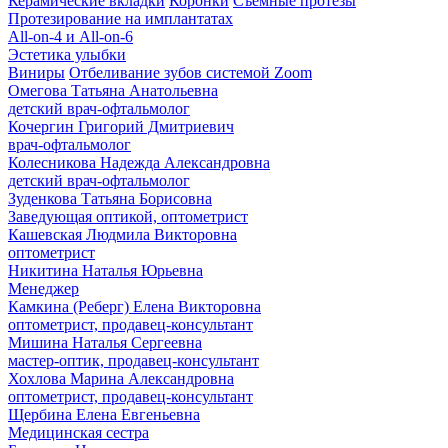
Керамические вкладки
Коронки
Съемные протезы
Протезирование на имплантатах
All-on-4 и All-on-6
Эстетика улыбки
Виниры
Отбеливание зубов системой Zoom
Омегова Татьяна Анатольевна
детский врач-офтальмолог
Кочергин Григорий Дмитриевич
врач-офтальмолог
Колесникова Надежда Александровна
детский врач-офтальмолог
Зуденкова Татьяна Борисовна
Заведующая оптикой, оптометрист
Кашевская Людмила Викторовна
оптометрист
Никитина Наталья Юрьевна
Менеджер
Камкина (Реберг) Елена Викторовна
оптометрист, продавец-консультант
Мишина Наталья Сергеевна
мастер-оптик, продавец-консультант
Хохлова Марина Александровна
оптометрист, продавец-консультант
Щербина Елена Евгеньевна
Медицинская сестра