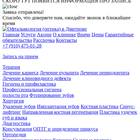
СКОРО ТУТ ПОЯВИТСЯ ИНФОРМАЦИЯ ПРО ЗАПИСЬ
Заявка отправлена!
Спасибо, что доверяете нам, ожидайте звонок в ближайшее
время
Главная
Услуги
Акции
О клинике
Врачи
Цены
Гарантийные
обязательства
Рассрочка
Контакты
+7 (910) 475-01-28
Запись на прием
Терапия
Лечение кариеса
Лечение пульпита
Лечение периодонтита
Лечение клиновидного дефекта
Гигиена и профилактика
Профессиональная гигиена
полости рта
Фторирование зубов
Хирургия
Удаление зубов
Имплантация зубов
Костная пластика
Синус-
лифтинг
Направленная костная регенерация
Пластика уздечек
губ и языка
Диагностика
Консультация
ОПТГ и определение прикуса
Ортопедия